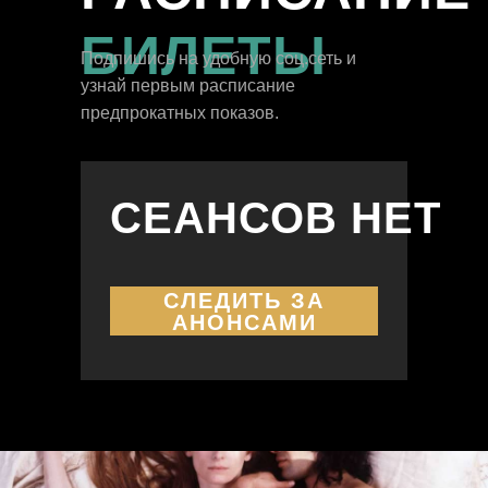
БИЛЕТЫ
Подпишись на удобную соц.сеть и
узнай первым расписание
ПОКАЗАТЬ
предпрокатных показов.
ЕЩЕ
СЕАНСОВ НЕТ
СЛЕДИТЬ ЗА
АНОНСАМИ