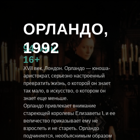
ОРЛАНДО,
1992
94 мин,
16+
XVII век, Лондон. Орландо — юноша-
аристократ, серьезно настроенный
превратить жизнь, о которой он знает
так мало, в искусство, о котором он
знает еще меньше.
Орландо привлекает внимание
стареющей королевы Елизаветы I, и ее
величество приказывает ему не
взрослеть и не стареть. Орландо
подчиняется, необъяснимым образом