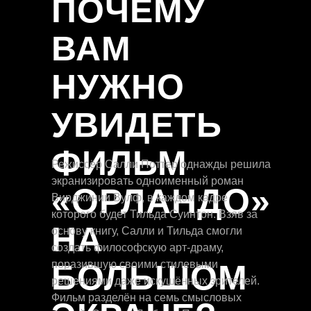
ПОЧЕМУ
ВАМ
НУЖНО
УВИДЕТЬ
ФИЛЬМ
Режиссёр Салли Поттер однажды решила
экранизировать одноименный роман
«ОРЛАНДО»
Вирджинии Вулф, в каждом кадре
которого будет Тильда Суинтон. Взяв за
НА
основу книгу, Салли и Тильда смогли
создать философскую арт-драму,
БОЛЬШОМ
поразившую своими стилевыми
решениями даже искушённых зрителей.
Фильм разделён на семь смысловых