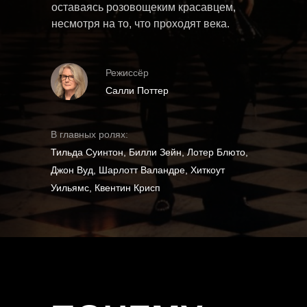
оставаясь розовощеким красавцем,
несмотря на то, что проходят века.
Режиссёр
Салли Поттер
В главных ролях:
Тильда Суинтон, Билли Зейн, Лотер Блюто,
Джон Вуд, Шарлотт Валандре, Хиткоут
Уильямс, Квентин Крисп