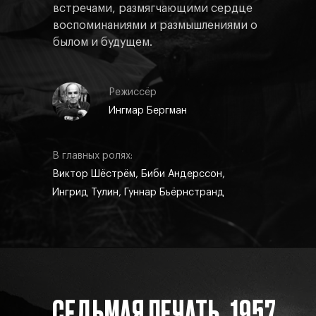
встречами, размягчающими сердце
воспоминаниями и размышлениями о
былом и будущем.
Режиссёр
Ингмар Бергман
В главных ролях:
Виктор Шёстрём, Биби Андерссон,
Ингрид Тулин, Гуннар Бьёрнстранд
СЕДЬМАЯ ПЕЧАТЬ, 1957