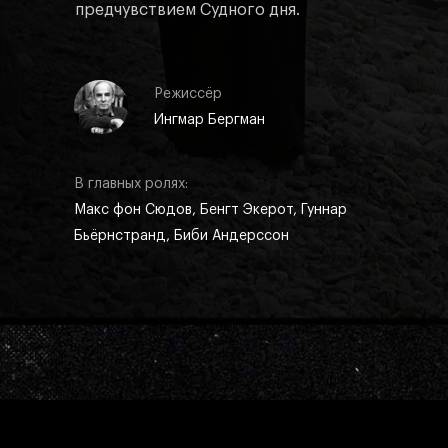
предчувствием Судного дня.
Режиссёр
Ингмар Бергман
В главных ролях:
Макс фон Сюдов, Бенгт Экерот, Гуннар
Бьёрнстранд, Биби Андерссон