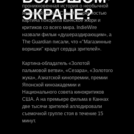
проникновенная история о необычной
ЭКРАНЕ?
японской семье. Своей искренностью
картина покорила каннское жюри и
критиков со всего мира. IndieWire
назвали фильм «душераздирающим», а
The Guardian писали, что «"Магазинные
воришки" крадут сердца зрителей».
Картина-обладатель «Золотой
пальмовой ветви», «Сезара», «Золотого
жука», Азиатской кинопремии, премии
Японской киноакадемии и
Национального совета кинокритиков
США. А на премьере фильма в Каннах
две тысячи зрителей аплодировали
съемочной группе стоя в течение 15
минут.