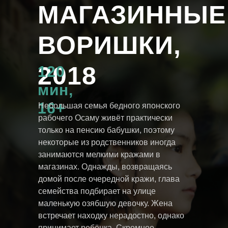
МАГАЗИННЫЕ
ВОРИШКИ,
2018
120
мин,
16+
Небольшая семья бедного японского
рабочего Осаму живёт практически
только на пенсию бабушки, поэтому
некоторые из родственников иногда
занимаются мелкими кражами в
магазинах. Однажды, возвращаясь
домой после очередной кражи, глава
семейства подбирает на улице
маленькую озябшую девочку. Жена
встречает находку нерадостно, однако
принимает ребёнка. Скромное